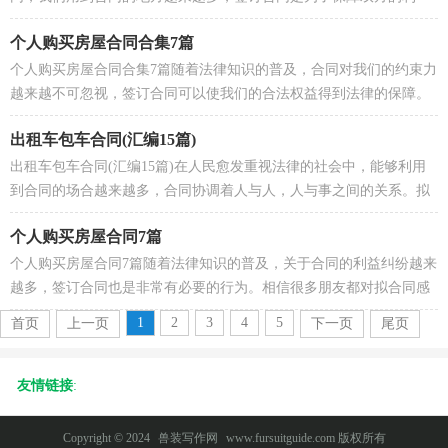
益，避免不必要的争端。拟定合同的注意事项有许多，你确定...
个人购买房屋合同合集7篇
个人购买房屋合同合集7篇随着法律知识的普及，合同对我们的约束力
越来越不可忽视，签订合同可以使我们的合法权益得到法律的保障。
那么正式、规范的合同是什么样的呢？下面是小编...
出租车包车合同(汇编15篇)
出租车包车合同(汇编15篇)在人民愈发重视法律的社会中，能够利用
到合同的场合越来越多，合同协调着人与人，人与事之间的关系。拟
定合同的注意事项有许多，你确定会写吗？以下是小编帮...
个人购买房屋合同7篇
个人购买房屋合同7篇随着法律知识的普及，关于合同的利益纠纷越来
越多，签订合同也是非常有必要的行为。相信很多朋友都对拟合同感
到非常苦恼吧，下面是小编为大家收集的个人购买...
1
2
3
4
5
首页
上一页
下一页
尾页
友情链接
:
Copyright © 2024
兽装写作网
www.fursuitguide.com 版权所有