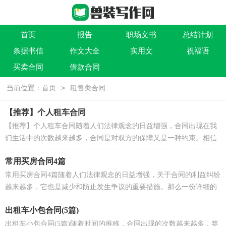
首页
报告
职场文书
总结计划
条据书信
作文大全
实用文
祝福语
买卖合同
借款合同
>
当前位置：
首页
租售类合同
【推荐】个人租车合同
【推荐】个人租车合同随着人们法律观念的日益增强，合同出现在我
们生活中的次数越来越多，合同是对双方的保障又是一种约束。相信
大家又在为写合同犯愁了吧，以下是小编为大家整理...
常用买房合同4篇
常用买房合同4篇随着人们法律观念的日益增强，关于合同的利益纠纷
越来越多，它也是减少和防止发生争议的重要措施。那么一份详细的
合同要怎么写呢？以下是小编收集整理的常用买房...
出租车小包合同(5篇)
出租车小包合同(5篇)随着时间的推移，合同出现的次数越来越多，签