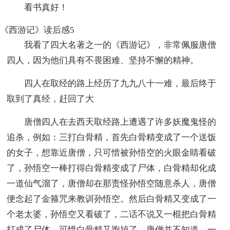
看书真好！
《西游记》读后感5
我看了四大名著之一的《西游记》，非常佩服唐僧
四人，因为他们具有不畏困难、坚持不懈的精神。
四人在取经的路上经历了九九八十一难，最后终于
取到了真经，赶回了大
唐僧四人在去西天取经路上遭遇了许多妖魔鬼怪的
追杀，例如：三打白骨精，首先白骨精变成了一个送饭
的女子，想靠近唐僧，只可惜被孙悟空的火眼金睛看破
了，孙悟空一棒打得白骨精变成了尸体，白骨精却化成
一道仙气溜了，唐僧却在那责怪孙悟空随意杀人，唐僧
便念起了金箍咒来教训孙悟空。然后白骨精又变成了一
个老太婆，孙悟空又看破了，二话不说又一棍把白骨精
打成了尸体，可惜白骨精又跑掉了。唐僧并不知道，一