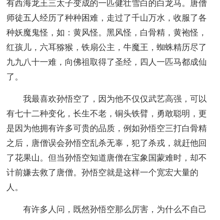
有西海龙王三太子变成的一匹健壮雪白的白龙马。唐僧
师徒五人经历了种种困难，走过了千山万水，收服了各
种妖魔鬼怪，如：黄风怪。黑风怪，白骨精，黄袍怪，
红孩儿，六耳猕猴，铁扇公主，牛魔王，蜘蛛精历尽了
九九八十一难，向佛祖取得了圣经，四人一匹马都成仙
了。
我最喜欢孙悟空了，因为他不仅仅武艺高强，可以
有七十二种变化，长生不老，铜头铁臂，勇敢聪明，更
是因为他拥有许多可贵的品质，例如孙悟空三打白骨精
之后，唐僧误会孙悟空乱杀无辜，犯了杀戎，就赶他回
了花果山。但当孙悟空知道唐僧在宝象国蒙难时，却不
计前嫌去救了唐僧。孙悟空就是这样一个宽宏大量的
人。
有许多人问，既然孙悟空那么厉害，为什么不自己