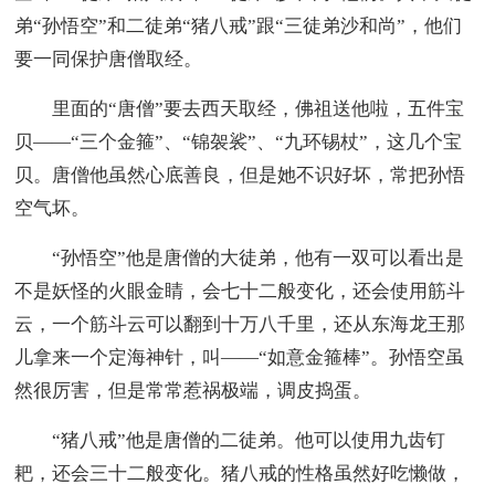
弟“孙悟空”和二徒弟“猪八戒”跟“三徒弟沙和尚”，他们
要一同保护唐僧取经。
里面的“唐僧”要去西天取经，佛祖送他啦，五件宝
贝——“三个金箍”、“锦袈裟”、“九环锡杖”，这几个宝
贝。唐僧他虽然心底善良，但是她不识好坏，常把孙悟
空气坏。
“孙悟空”他是唐僧的大徒弟，他有一双可以看出是
不是妖怪的火眼金睛，会七十二般变化，还会使用筋斗
云，一个筋斗云可以翻到十万八千里，还从东海龙王那
儿拿来一个定海神针，叫——“如意金箍棒”。孙悟空虽
然很厉害，但是常常惹祸极端，调皮捣蛋。
“猪八戒”他是唐僧的二徒弟。他可以使用九齿钉
耙，还会三十二般变化。猪八戒的性格虽然好吃懒做，