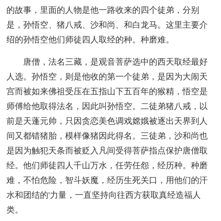
的故事，里面的人物是他一路收来的四个徒弟，分别
是，孙悟空、猪八戒、沙和尚、和白龙马。这里主要介
绍的孙悟空他们师徒四人取经的种。种磨难。
唐僧，法名三藏，是观音菩萨选中的西天取经最好
人选。孙悟空，则是他收的第一个徒弟，是因为大闹天
宫而被如来佛祖受压在五指山下五百年的猴精，悟空是
师傅给他取得法名，因此叫孙悟空。二徒弟猪八戒，以
前是天蓬元帅，只因贪恋美色调戏嫦娥被逐出天界到人
间又都错猪胎，模样像猪因此得名。三徒弟，沙和尚也
是因为触犯天条而被贬入凡间受得菩萨指点保护唐僧取
经。他们师徒四人千山万水，任劳任怨，经历种。种磨
难，不怕危险，智斗妖魔，经历生死关口，用他们的汗
水和团结的'力量，一直坚持向往西方获取真经造福人
类。