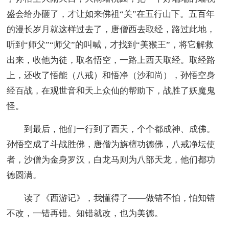
盛会给办砸了，才让如来佛祖“关”在五行山下。五百年
的漫长岁月就这样过去了，唐僧西去取经，路过此地，
听到“师父”“师父”的叫喊，才找到“美猴王”，将它解救
出来，收他为徒，取名悟空，一路上西天取经。取经路
上，还收了悟能（八戒）和悟净（沙和尚），孙悟空身
经百战，在观世音和天上众仙的帮助下，战胜了妖魔鬼
怪。
到最后，他们一行到了西天，个个都成神、成佛。
孙悟空成了斗战胜佛，唐僧为旃檀功德佛，八戒净坛使
者，沙僧为金身罗汉，白龙马则为八部天龙，他们都功
德圆满。
读了《西游记》，我懂得了——做错不怕，怕知错
不改，一错再错。知错就改，也为美德。