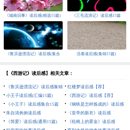
《城南旧事》读后感(精选15篇)
《三毛流浪记》读后感15篇
《鲁滨逊漂流记》读后感(集合
活着读后感(集锦15篇)
15篇)
【《西游记》读后感】相关文章：
《鲁滨逊漂流记》读后感集锦
红楼梦读后感【荐】
15篇
小王子读后感(汇编15篇)
《西游记》读后感【荐】
《小王子》读后感集合15篇
《钢铁是怎样炼成的》读后感
朱自清匆匆读后感
精选15篇
《皇帝的新衣》读后感
《简爱》读后感(通用15篇)
《轮椅上的霍金》读后感