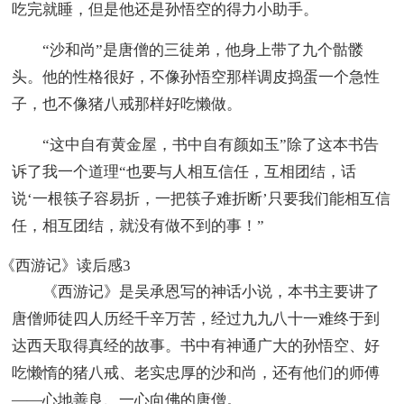
吃完就睡，但是他还是孙悟空的得力小助手。
“沙和尚”是唐僧的三徒弟，他身上带了九个骷髅
头。他的性格很好，不像孙悟空那样调皮捣蛋一个急性
子，也不像猪八戒那样好吃懒做。
“这中自有黄金屋，书中自有颜如玉”除了这本书告
诉了我一个道理“也要与人相互信任，互相团结，话
说‘一根筷子容易折，一把筷子难折断’只要我们能相互信
任，相互团结，就没有做不到的事！”
《西游记》读后感3
《西游记》是吴承恩写的神话小说，本书主要讲了
唐僧师徒四人历经千辛万苦，经过九九八十一难终于到
达西天取得真经的故事。书中有神通广大的孙悟空、好
吃懒惰的猪八戒、老实忠厚的沙和尚，还有他们的师傅
——心地善良、一心向佛的唐僧。