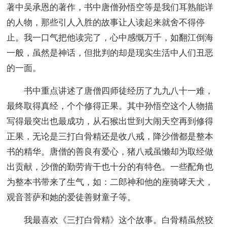
著中吴承恩的著作，书中唐僧孙悟空等是我们耳熟能详
的人物，那些引人入胜的故事让人读起来就舍不得停
止。我一口气把他读完了，心中感慨万千，如翻江倒海
一般，虽然是神话，但批判的却是现实生活中人们丑恶
的一面。
书中重点讲述了唐僧四师徒经历了九九八十一难，
最终取得真经，个个修得正果。其中孙悟空这个人物描
写得最突出也最成功，从石猴出世到大闹天空再到修得
正果，无论是三打白骨精还是收八戒，降沙僧都是整本
书的精华。唐僧的善良有爱心，猪八戒虽懒却为取经做
出贡献，沙僧的勤劳肯干也十分的有特色。一些配角也
为整本书带来了生气，如：二郎神和他的座骑哮天犬，
观音菩萨和她的爱徒善财童子等。
我最喜欢《三打白骨精》这个故事。白骨精虽然狡