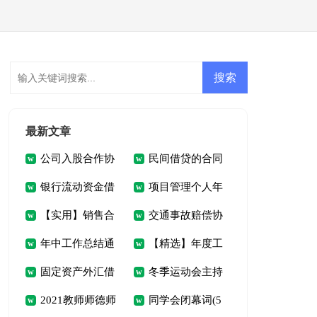
会员登录
会员注册
最新文章
公司入股合作协
民间借贷的合同
银行流动资金借
项目管理个人年
议书
12篇
【实用】销售合
交通事故赔偿协
贷合同(5篇)
终总结
年中工作总结通
【精选】年度工
同模板汇编九篇
议书15篇
固定资产外汇借
冬季运动会主持
用15篇
作计划4篇
2021教师师德师
同学会闭幕词(5
贷合同(集锦5篇)
人开幕词