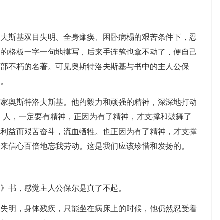
洛夫斯基双目失明、全身瘫痪、困卧病榻的艰苦条件下，忍
空的格板一字一句地摸写，后来手连笔也拿不动了，便自己
这部不朽的名著。可见奥斯特洛夫斯基与书中的主人公保
神。
作家奥斯特洛夫斯基。他的毅力和顽强的精神，深深地打动
：人，一定要有精神，正因为有了精神，才支撑和鼓舞了
的利益而艰苦奋斗，流血牺牲。也正因为有了精神，才支撑
未来信心百倍地忘我劳动。这是我们应该珍惜和发扬的。
的》书，感觉主人公保尔是真了不起。
目失明，身体残疾，只能坐在病床上的时候，他仍然忍受着