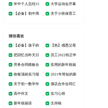
年中个人总结15
大学运动会开幕
风个人自查报告
篇)
【必备】初中周
关于小班保育工
篇
词(9篇)
记范文六篇
作计划四篇
猜你喜欢
【必备】孩子的
【热】感恩父母
把回忆当昨天日
员工2022转正申
教育心得体会4篇
演讲稿
劳务合同模板合
实用的新年祝福
记
请书
收银顶岗实习报
2021年简短的新
集五篇
语合集35句
关于初一数学作
酒店合作合同汇
告
年温馨祝福语40句
高中作文
实习心得
文汇总7篇
总六篇
新年祝福语
主持稿