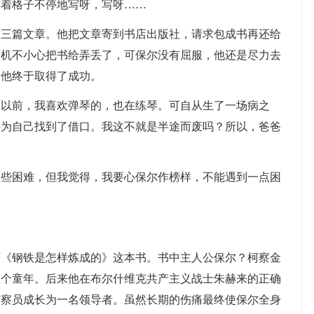
摸着格子不停地写呀，写呀……
前三篇文章。他把文章寄到书店出版社，请求包成书再还给
司机不小心把书给弄丢了，可保尔没有屈服，他还是尽力去
，他终于取得了成功。
。以前，我喜欢弹琴的，也在练琴。可自从生了一场病之
并为自己找到了借口。我这不就是半途而废吗？所以，爸爸
一些困难，但我觉得，我要心保尔作榜样，不能遇到一点困
著《钢铁是怎样炼成的》这本书。书中主人公保尔？柯察金
整个童年。后来他在布尔什维克共产主义战士朱赫来的正确
侦察员成长为一名领导者。虽然长期的伤痛最终使保尔全身