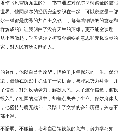
的著作《风雪所诞生的》。书中通过对保尔？柯察金的描写
感世界。他同保尔的经历完全交织在一起。可以说这是一部
保尔一样都是优秀的共产主义战士，都有着钢铁般的意志和
怎样炼成的》让我明白了没有天生的英雄，更不能空谈理
，从小事做起，学习保尔？柯察金钢铁的意志和无私奉献的
国家，对人民有所贡献的人。
拉的著作，他以自己为原型，描绘了少年保尔的一生。保尔
欺凌，但他在沉默中抓住了一切机会，与邪恶势力斗争，并
定了信念，打到反动势力，解放人民。为了这个信念，他投
又投入到了祖国的建设中，却差点失去了生命。保尔身体太
后，他坚持与病魔战斗，又踏上了文学的奋斗历程，矢志不
这部小说。
，不懦弱、不服输，培养自己钢铁般的意志，努力学习知