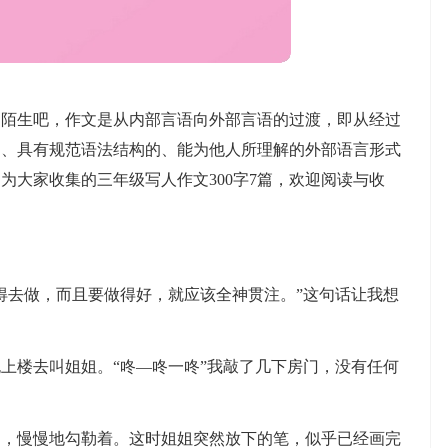
不陌生吧，作文是从内部言语向外部言语的过渡，即从经过
的、具有规范语法结构的、能为他人所理解的外部语言形式
为大家收集的三年级写人作文300字7篇，欢迎阅读与收
得去做，而且要做得好，就应该全神贯注。”这句话让我想
上楼去叫姐姐。“咚—咚一咚”我敲了几下房门，没有任何
曲，慢慢地勾勒着。这时姐姐突然放下的笔，似乎已经画完