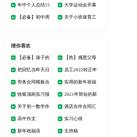
年中个人总结15
大学运动会开幕
风个人自查报告
篇)
【必备】初中周
关于小班保育工
篇
词(9篇)
记范文六篇
作计划四篇
猜你喜欢
【必备】孩子的
【热】感恩父母
把回忆当昨天日
员工2022转正申
教育心得体会4篇
演讲稿
劳务合同模板合
实用的新年祝福
记
请书
收银顶岗实习报
2021年简短的新
集五篇
语合集35句
关于初一数学作
酒店合作合同汇
告
年温馨祝福语40句
高中作文
实习心得
文汇总7篇
总六篇
新年祝福语
主持稿