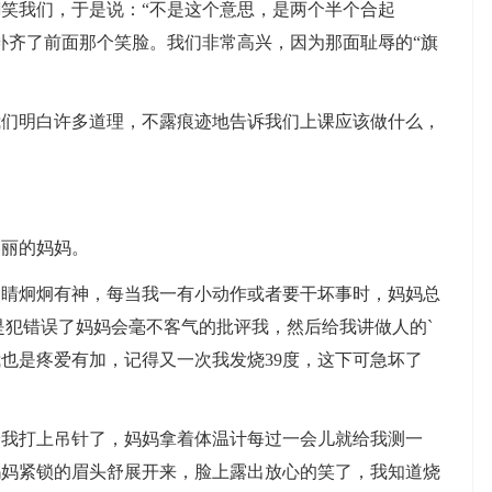
笑我们，于是说：“不是这个意思，是两个半个合起
补齐了前面那个笑脸。我们非常高兴，因为那面耻辱的“旗
我们明白许多道理，不露痕迹地告诉我们上课应该做什么，
美丽的妈妈。
眼睛炯炯有神，每当我一有小动作或者要干坏事时，妈妈总
是犯错误了妈妈会毫不客气的批评我，然后给我讲做人的`
也是疼爱有加，记得又一次我发烧39度，这下可急坏了
给我打上吊针了，妈妈拿着体温计每过一会儿就给我测一
妈妈紧锁的眉头舒展开来，脸上露出放心的笑了，我知道烧