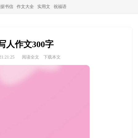
条据书信
作文大全
实用文
祝福语
写人作文300字
1:21:25
阅读全文
下载本文