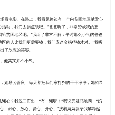
：
广场看电影。在路上，我看见路边有一个向贫困地区献爱心
心活动，我们去捐点钱吧。”爸爸听了，非常赞成我的想
捐给贫困地区吧。”我听了非常不解：平时那么小气的爸爸
地区的人比我们更需要钱，我们应该金捐些钱才对。”我听
露出了欣慰的笑容。
为，他其实并不小气。
瘦，她勤劳善良，每天都把我们家打扫的干干净净，她如果
几颗心？我脱口而出：“有一颗呀！”我说完疑惑地问：“妈
细心、耐心、放心、爱心、开心。”接着妈妈就给我解释起