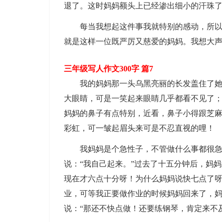
退了。这时妈妈额头上已经渗出细小的汗珠
每当我想起这件事我就特别的感动，所以
就是这样一位既严厉又慈爱的妈妈。我想大声
三年级写人作文300字 篇7
我的妈妈那一头乌黑亮丽的长发盖住了
大眼睛，可是一笑起来眼睛几乎都看不见了
妈妈的鼻子有点特别，近看，鼻子小得跟芝
彩虹，可一皱起眉头来可是不忍直视的哩！
我妈妈是个急性子，不管做什么事都很
说：“我自己起来。”过去了十五分钟后，妈
现在才六点十分呀！为什么妈妈说快七点了
业，可等我正要做作业的时候妈妈回来了，
说：“那还不快点做！还要练钢琴，肯定来不