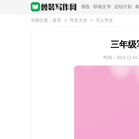
报告
职场文书
总结计划
>
>
当前位置：
首页
作文大全
写人作文
三年级
时间：2024-12-14 2