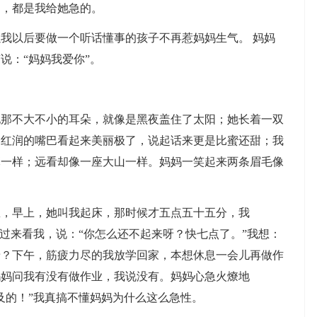
了，都是我给她急的。
我以后要做一个听话懂事的孩子不再惹妈妈生气。 妈妈
说：“妈妈我爱你”。
她那不大不小的耳朵，就像是黑夜盖住了太阳；她长着一双
；红润的嘴巴看起来美丽极了，说起话来更是比蜜还甜；我
麻一样；远看却像一座大山一样。妈妈一笑起来两条眉毛像
急，早上，她叫我起床，那时候才五点五十五分，我
妈过来看我，说：“你怎么还不起来呀？快七点了。”我想：
呀？下午，筋疲力尽的我放学回家，本想休息一会儿再做作
妈妈问我有没有做作业，我说没有。妈妈心急火燎地
及的！”我真搞不懂妈妈为什么这么急性。