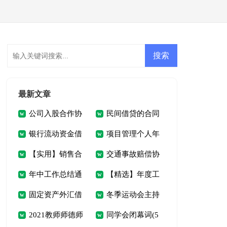
会员登录
会员注册
最新文章
公司入股合作协
民间借贷的合同
银行流动资金借
项目管理个人年
议书
12篇
【实用】销售合
交通事故赔偿协
贷合同(5篇)
终总结
年中工作总结通
【精选】年度工
同模板汇编九篇
议书15篇
固定资产外汇借
冬季运动会主持
用15篇
作计划4篇
2021教师师德师
同学会闭幕词(5
贷合同(集锦5篇)
人开幕词