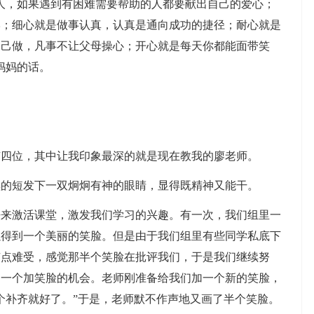
人，如果遇到有困难需要帮助的人都要献出自己的爱心；
岸；细心就是做事认真，认真是通向成功的捷径；耐心就是
自己做，凡事不让父母操心；开心就是每天你都能面带笑
妈妈的话。
有四位，其中让我印象最深的就是现在教我的廖老师。
黑的短发下一双炯炯有神的眼睛，显得既精神又能干。
法来激活课堂，激发我们学习的兴趣。有一次，我们组里一
以得到一个美丽的笑脸。但是由于我们组里有些同学私底下
有点难受，感觉那半个笑脸在批评我们，于是我们继续努
了一个加笑脸的机会。老师刚准备给我们加一个新的笑脸，
个补齐就好了。”于是，老师默不作声地又画了半个笑脸。