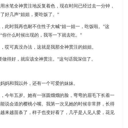
，用水笔全神贯注地反复着色，现在时间已经过去一分钟，
了好几声“姐姐，要吃饭了。”
，此时我再也耐不住性子大喊“姐一姐一，吃饭啦。”这
“你什么时候出现的，我等一下就去吃。”
饭，哎可真没办法，这就是我那全神贯注的姐姐。
要做得好，就应该全神贯注。”这句话我深信了。
爸妈妈和我以外，还有一个可爱的妹妹。
娘，今年五岁。她有一张圆熘熘的脸，弯弯的眉毛下长着一
张能说会道的樱桃小嘴。我第一次见她的时候非常胖，长得
得越来越苗条了，样子也变好看了，几乎是人见人爱，花见