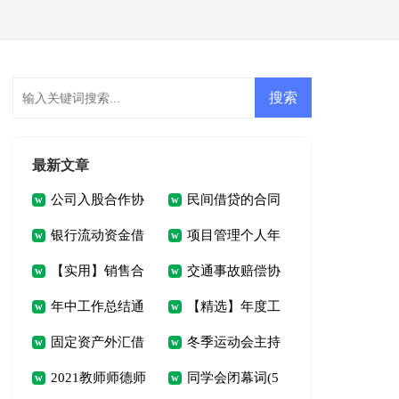
会员登录
会员注册
最新文章
公司入股合作协
民间借贷的合同
银行流动资金借
项目管理个人年
议书
12篇
【实用】销售合
交通事故赔偿协
贷合同(5篇)
终总结
年中工作总结通
【精选】年度工
同模板汇编九篇
议书15篇
固定资产外汇借
冬季运动会主持
用15篇
作计划4篇
2021教师师德师
同学会闭幕词(5
贷合同(集锦5篇)
人开幕词