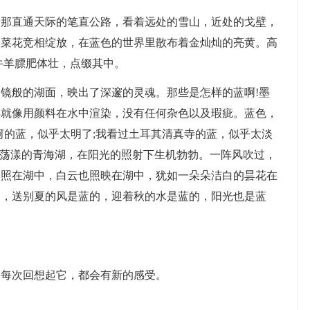
着那直通天际的笔直公路，看着远处的雪山，近处的戈壁，
油菜花竞相绽放，在蓝色的世界里散布着金灿灿的亮黄。高
牛羊膘肥体壮，点缀其中。
镜般的湖面，映出了深邃的灵魂。那些是怎样的蓝啊!墨
得就像用颜料在水中渲染，没有任何杂色以及瑕疵。蓝色，
河的蓝，似乎太明了;我看过土耳其清真寺的蓝，似乎太淡
波荡漾的青海湖，在阳光的照射下生机勃勃。一阵风吹过，
映照在湖中，白云也照映在湖中，犹如一朵朵洁白的昙花在
湖，送别夏的风是蓝的，迎着秋的水是蓝的，阳光也是蓝
。每次回想起它，都会有新的感受。