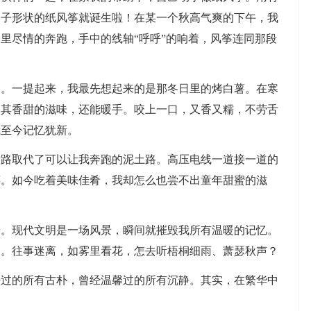
燕子形状的纸风筝就诞生啦！在某一个秋高气爽的下午，我
里尽情的奔跑，手中的线轴“呼呼”的响着，风筝连同那段
多。一提起来，我最先想起来的是那冬日里的烤白薯。在寒
受其香甜的滋味，还能暖手。咬上一口，又香又糯，不劳舌
我至今记忆犹新。
青路取代了可以让我奔跑的泥土路。高压电线一道接一道的
筝。如今吃着美味佳肴，我却怎么也尝不出童年甜蜜的滋
击。现代文明是一场风景，瞬间就摧毁我所有温暖的记忆。
间。往事迷离，如雾里看花，怎去听梧桐细雨、萧瑟秋声？
好过的所有古朴，曾经温馨过的所有沉静。其实，在繁华中