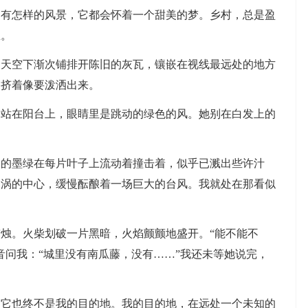
边有怎样的风景，它都会怀着一个甜美的梦。乡村，总是盈
里。
，天空下渐次铺排开陈旧的灰瓦，镶嵌在视线最远处的地方
拥挤着像要泼洒出来。
，站在阳台上，眼睛里是跳动的绿色的风。她别在白发上的
稠的墨绿在每片叶子上流动着撞击着，似乎已溅出些许汁
漩涡的中心，缓慢酝酿着一场巨大的台风。我就处在那看似
烛。火柴划破一片黑暗，火焰颤颤地盛开。“能不能不
音问我：“城里没有南瓜藤，没有……”我还未等她说完，
，它也终不是我的目的地。我的目的地，在远处一个未知的