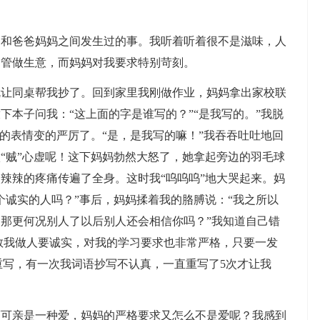
己和爸爸妈妈之间发生过的事。我听着听着很不是滋味，人
只管做生意，而妈妈对我要求特别苛刻。
就让同桌帮我抄了。回到家里我刚做作业，妈妈拿出家校联
下本子问我：“这上面的字是谁写的？”“是我写的。”我脱
妈的表情变的严厉了。“是，是我写的嘛！”我吞吞吐吐地回
“贼”心虚呢！这下妈妈勃然大怒了，她拿起旁边的羽毛球
辣辣的疼痛传遍了全身。这时我“呜呜呜”地大哭起来。妈
个诚实的人吗？”事后，妈妈揉着我的胳膊说：“我之所以
那更何况别人了以后别人还会相信你吗？”我知道自己错
教我做人要诚实，对我的学习要求也非常严格，只要一发
重写，有一次我词语抄写不认真，一直重写了5次才让我
蔼可亲是一种爱，妈妈的严格要求又怎么不是爱呢？我感到