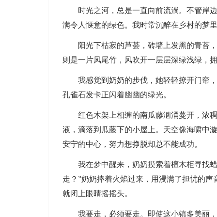
时光之河，总是一直向前流淌。不管岸
满令人惬意的绿色。我时常沉醉在乡村的梦
阳光下枯寂的芦荟，砖墙上发黑的青苔
则是一片凤尾竹，风吹开一层层深绿浅绿，
我感觉到奶奶的步伐，她轻轻撩开门帘
孔雀石发卡正闪着幽幽的绿光。
红色木架上相缠的南瓜藤汹涌蔓开，浓
液，滴落到瓜藤下的小屋上。天空像海啸中
安宁的中心，努力想挣脱却总不能成功。
我在梦中醒来，奶奶摸索着檀木柜寻找蜡
走？”奶奶捧着火焰过来，用浸满了担忧的声
就闭上眼睛摇摇头。
我要走，必须要走。即使这小镇多美丽