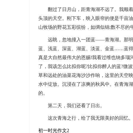
翻过了日月山，距青海湖不远了。我顺
头顶的天空。刚下车，映入眼帘的便是千亩
山牧场的野花五彩缤纷，如绸似锦;数不尽的
远眺，忽地撞入一团蓝——青海湖。那明
蓝、浅蓝、深蓝、湖蓝、淡蓝、金蓝……蓝
真是大自然最伟大的恩赐!我看过维也纳多瑙
了，我该怎么比拟你呢?比拟你醉人的蓝?微
草和远处的油菜花海沙沙作响，这里的天空
水中绽放。沉浸在了凉爽的秋风中。在青海
的。
第二天，我们还看了日出。
这次青海之行，给了我无限美好的回忆
初一时光作文2