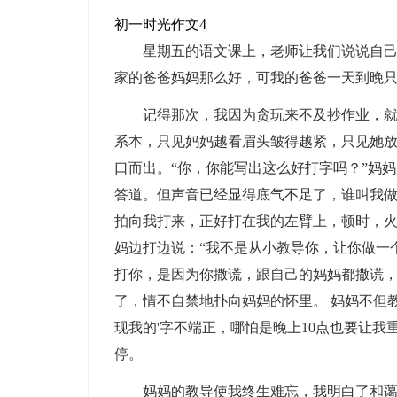
初一时光作文4
星期五的语文课上，老师让我们说说自
家的爸爸妈妈那么好，可我的爸爸一天到晚
记得那次，我因为贪玩来不及抄作业，
系本，只见妈妈越看眉头皱得越紧，只见她放
口而出。“你，你能写出这么好打字吗？”妈
答道。但声音已经显得底气不足了，谁叫我做
拍向我打来，正好打在我的左臂上，顿时，火
妈边打边说：“我不是从小教导你，让你做一
打你，是因为你撒谎，跟自己的妈妈都撒谎，
了，情不自禁地扑向妈妈的怀里。 妈妈不但
现我的'字不端正，哪怕是晚上10点也要让我
停。
妈妈的教导使我终生难忘，我明白了和