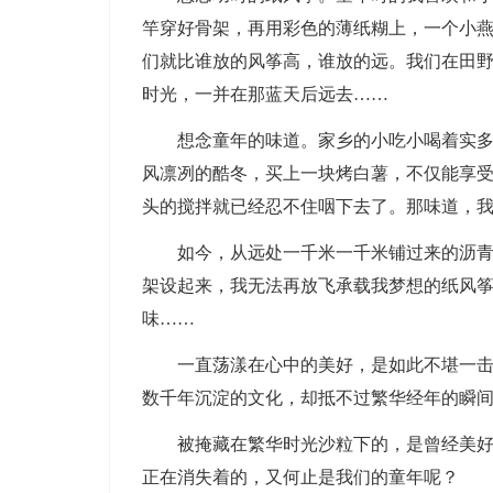
竿穿好骨架，再用彩色的薄纸糊上，一个小
们就比谁放的风筝高，谁放的远。我们在田野
时光，一并在那蓝天后远去……
想念童年的味道。家乡的小吃小喝着实
风凛冽的酷冬，买上一块烤白薯，不仅能享
头的搅拌就已经忍不住咽下去了。那味道，
如今，从远处一千米一千米铺过来的沥
架设起来，我无法再放飞承载我梦想的纸风
味……
一直荡漾在心中的美好，是如此不堪一
数千年沉淀的文化，却抵不过繁华经年的瞬
被掩藏在繁华时光沙粒下的，是曾经美
正在消失着的，又何止是我们的童年呢？