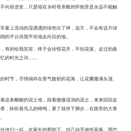
果不向前进发，只瑟缩在乡村母亲般的怀抱里是永远不能触
着车窗上流动的湿漉漉的绿色出了神，远方，不会有这片绿
宽阔的平台供我平坦地走向目的地。
泪，有的给我笑容。终于会珍惜花开，不怕花落。走过的曲
记忆的时光之河……
散的时节，尽情徜徉在香气馥郁的花海，让花瓣撒满头顶、
顺着这条蜿蜒的泥土地，踩着微微湿润的泥土，来来回回走
花香，聆听着鸟儿的啼鸣，累了就停下脚步，在路旁的大青
景。
小伙伴们一起，在家长的帮助下，自己动手做纸风筝。用竹