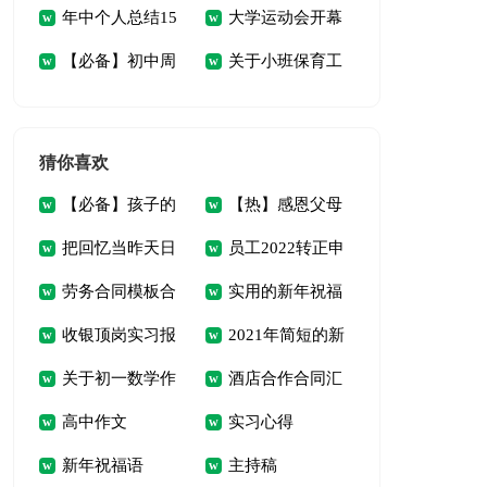
年中个人总结15
大学运动会开幕
风个人自查报告
篇)
【必备】初中周
关于小班保育工
篇
词(9篇)
记范文六篇
作计划四篇
猜你喜欢
【必备】孩子的
【热】感恩父母
把回忆当昨天日
员工2022转正申
教育心得体会4篇
演讲稿
劳务合同模板合
实用的新年祝福
记
请书
收银顶岗实习报
2021年简短的新
集五篇
语合集35句
关于初一数学作
酒店合作合同汇
告
年温馨祝福语40句
高中作文
实习心得
文汇总7篇
总六篇
新年祝福语
主持稿