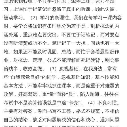
强的依赖心理，不订学习计划，坐等上课，课前不预
习，上课忙于记笔记而忽略了真正的听课，顾此失彼，
被动学习。（2）学习的条理性。我们在每学习一课内容
时，要学会将知识有条理地分为若干类，剖析概念的内
涵外延，重点难点要突出。不要忙于记笔记，而对要点
没有听清楚或听不全。笔记记了一大摞，问题也有一大
堆。如果还不能及时巩固、总结，而忙于套着题型赶作
业，对概念、定理、公式不能理解而死记硬背，则会事
倍功半，收效甚微。（3）忽视基础。在我身边，常有
些“自我感觉良好”的同学，忽视基础知识、基本技能和
基本方法，不能牢牢地抓住课本，而是偏重于对难题的
攻解，好高骛远，重“量”而轻“质”，陷入题海，往往在
考试中不是演算错误就是中途“卡壳”。（4）不良习惯。
主要有对答案，卷面书写不工整，格式不规范，不相信
自己的结论，缺乏对问题解决的信心和决心，遇到问题