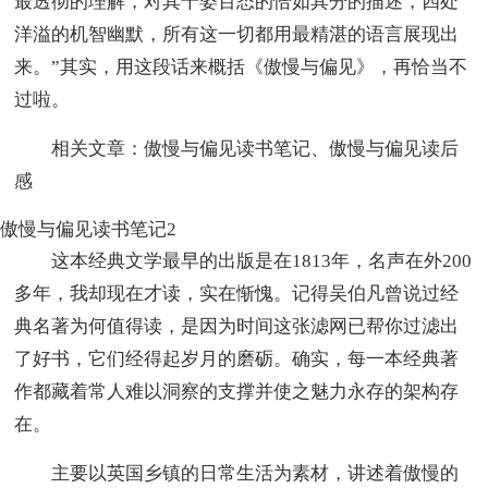
最透彻的理解，对其千姿百态的恰如其分的描述，四处
洋溢的机智幽默，所有这一切都用最精湛的语言展现出
来。”其实，用这段话来概括《傲慢与偏见》，再恰当不
过啦。
相关文章：傲慢与偏见读书笔记、傲慢与偏见读后
感
傲慢与偏见读书笔记2
这本经典文学最早的出版是在1813年，名声在外200
多年，我却现在才读，实在惭愧。记得吴伯凡曾说过经
典名著为何值得读，是因为时间这张滤网已帮你过滤出
了好书，它们经得起岁月的磨砺。确实，每一本经典著
作都藏着常人难以洞察的支撑并使之魅力永存的架构存
在。
主要以英国乡镇的日常生活为素材，讲述着傲慢的