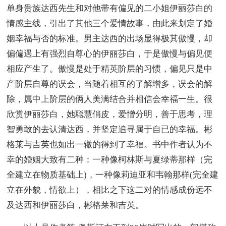
单身贵族达西先生和对他带有偏见的二小姐伊丽莎白的
情感主线，引出了其他三个爱情故事，由此来划定了婚
姻幸福与否的标准。男主达西的出场显得极其傲慢，却
偏偏遇上有强烈自尊心的伊丽莎白，于是傲慢与偏见便
相应产生了。傲慢是处于精英阶层的习惯，偏见只是中
产阶层自尊的误会，当随着相互的了解增多，误会的解
除，属中上阶层的俩人美满结合并相信会幸福一生。很
欣赏伊丽莎白，她聪慧俏皮，爱憎分明，善于思考，理
智勇敢的去认清达西，并坚定追寻属于自已的幸福。彬
格莱与吉英也如出一辙的得到了幸福。书中作者认为不
幸的婚姻大致有二种：一种像柯林斯与夏绿蒂那样（完
全建立在物质基础上)，一种像莉迪亚和韦翰那样(完全建
立在外貌，情欲上），相比之下这二对的情感成份远不
及达西和伊丽莎白，彬格莱和吉英。