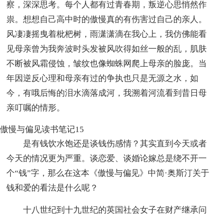
察，深深思考。每个人都有过青春期，叛逆心思悄然作
祟。想想自己高中时的傲慢真的有伤害过自己的亲人。
风凄凄摇曳着枇杷树，雨潇潇滴在我心上，我仿佛能看
见母亲曾为我奔波时头发被风吹得如丝一般的乱，肌肤
不断被风霜侵蚀，皱纹也像蜘蛛网爬上母亲的脸庞。当
年因逆反心理和母亲有过的争执也只是无源之水，如
今，有哦后悔的泪水滴落成河，我溯着河流看到昔日母
亲叮嘱的情形。
傲慢与偏见读书笔记15
是有钱饮水饱还是谈钱伤感情？其实直到今天或者
今天的情况更为严重。谈恋爱、谈婚论嫁总是绕不开一
个“钱”字，那么在这本《傲慢与偏见》中简·奥斯汀关于
钱和爱的看法是什么呢？
十八世纪到十九世纪的英国社会女子在财产继承问