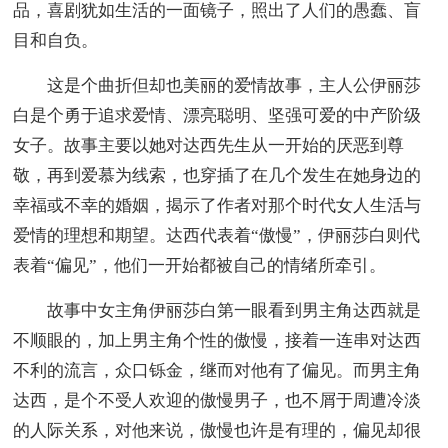
品，喜剧犹如生活的一面镜子，照出了人们的愚蠢、盲
目和自负。
这是个曲折但却也美丽的爱情故事，主人公伊丽莎
白是个勇于追求爱情、漂亮聪明、坚强可爱的中产阶级
女子。故事主要以她对达西先生从一开始的厌恶到尊
敬，再到爱慕为线索，也穿插了在几个发生在她身边的
幸福或不幸的婚姻，揭示了作者对那个时代女人生活与
爱情的理想和期望。达西代表着“傲慢”，伊丽莎白则代
表着“偏见”，他们一开始都被自己的情绪所牵引。
故事中女主角伊丽莎白第一眼看到男主角达西就是
不顺眼的，加上男主角个性的傲慢，接着一连串对达西
不利的流言，众口铄金，继而对他有了偏见。而男主角
达西，是个不受人欢迎的傲慢男子，也不屑于周遭冷淡
的人际关系，对他来说，傲慢也许是有理的，偏见却很