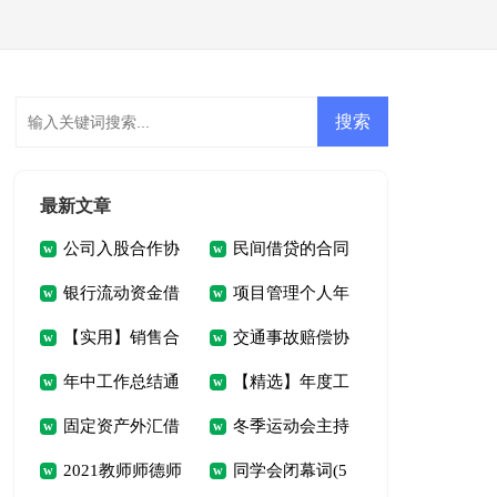
会员登录
会员注册
最新文章
公司入股合作协
民间借贷的合同
银行流动资金借
项目管理个人年
议书
12篇
【实用】销售合
交通事故赔偿协
贷合同(5篇)
终总结
年中工作总结通
【精选】年度工
同模板汇编九篇
议书15篇
固定资产外汇借
冬季运动会主持
用15篇
作计划4篇
2021教师师德师
同学会闭幕词(5
贷合同(集锦5篇)
人开幕词