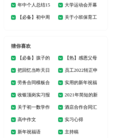
年中个人总结15
大学运动会开幕
风个人自查报告
篇)
【必备】初中周
关于小班保育工
篇
词(9篇)
记范文六篇
作计划四篇
猜你喜欢
【必备】孩子的
【热】感恩父母
把回忆当昨天日
员工2022转正申
教育心得体会4篇
演讲稿
劳务合同模板合
实用的新年祝福
记
请书
收银顶岗实习报
2021年简短的新
集五篇
语合集35句
关于初一数学作
酒店合作合同汇
告
年温馨祝福语40句
高中作文
实习心得
文汇总7篇
总六篇
新年祝福语
主持稿