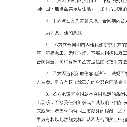
4、乙方因正常履行合同上、下船的交通
回中国下船港至实际居住地），按甲方规定
4、甲方与乙方为劳务关系。合同期内乙
第四条、违约条款
1、 乙方在合同期内因违反船东或甲方
守、消极怠工、无理取闹、不服从指挥以及
合同奖金。同时有权向乙方追偿由此给甲方
2、乙方因违反船舶停靠地法律、法规而
方自负。甲方有权扣除乙方的全部合同奖金
3、乙方承诺完全同意本合同规定的薪酬
出要求，不接受任何组织或在其影响下由船
东或管理者支付的合同工资以外的报酬，乙
甲方有权以此数额为标准从乙方合同奖金中