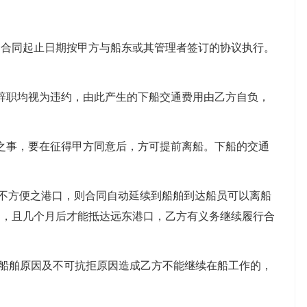
）。合同起止日期按甲方与船东或其管理者签订的协议执行。
辞职均视为违约，由此产生的下船交通费用由乙方自负，
之事，要在征得甲方同意后，方可提前离船。下船的交通
靠不方便之港口，则合同自动延续到船舶到达船员可以离船
口，且几个月后才能抵达远东港口，乙方有义务继续履行合
于船舶原因及不可抗拒原因造成乙方不能继续在船工作的，