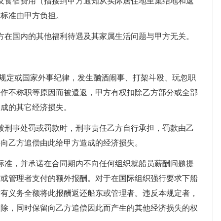
及食宿费用（指接到甲方通知从实际居住地至集结地和返
的标准由甲方负担。
方在国内的其他福利待遇及其家属生活问题与甲方无关。
的规定或国家外事纪律，发生酗酒闹事、打架斗殴、玩忽职
工作不称职等原因而被遣返，甲方有权扣除乙方部分或全部
造成的其它经济损失。
被刑事处罚或罚款时，刑事责任乙方自行承担，罚款由乙
并向乙方追偿由此给甲方造成的经济损失。
标准，并承诺在合同期内不向任何组织就船员薪酬问题提
东或管理者支付的额外报酬。对于在国际组织强行要求下船
方有义务全额将此报酬返还船东或管理者。违反本规定者，
扣除，同时保留向乙方追偿因此而产生的其他经济损失的权